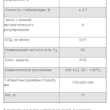
Точность стабилизации, %
± 5,7
Число ступеней
автоматического
9
регулирования
КПД, не менее
0,97
Номинальная частота сети, Гц
50
Класс защиты
IP20
Климатическое исполнение
УХЛ 4.2 ( -25 ~ +45°С)
Габаритные размеры (ГхШхВ),
175×365×290
мм
Вес, кг
15
* диапазон входного напряжения (сети), в котором