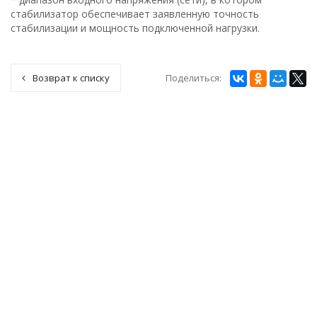
стабилизатор обеспечивает заявленную точность
стабилизации и мощность подключенной нагрузки.
Поделиться:
Возврат к списку
СТАБИЛИЗАТОРЫ ЭНЕРГОТЕХ
ТРАНСФОРМАТОРЫ
СЕРВИСНЫЙ ЦЕНТР
ПРАЙС-ЛИСТ
ГАРАНТИИ
ДИЛЕРЫ
КОНТАКТЫ