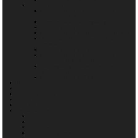
Трансформаторы
Трансформаторы симметрирующие
трехфазные 380В
Разделительные трансформаторы
Трансформаторы ОС
Трансформаторы высоковольтные ТС/ТСЗ
Производство трансформаторов напряжения
под заказ
Трансформаторы морского исполнения
Трансформаторы симметрирующие
трехфазные ТСТ-О (3 в 1)
Трансформаторы симметрирующие
трехфазные ТСТ-Р
Трансформаторы ТС/ТСЗ
Прайс-лист
Гарантии
Сервисные центры
Дилеры
Контакты
Личный кабинет
Заказы
Корзина
Регулярные платежи
Профили покупателя