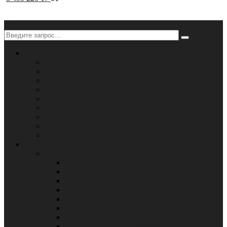
✕
Покупателям
О компании
Дилеры
Прайс-лист
Гарантии
Сервисные центры
Доставка
Сертификаты
Оплата
Политика конфиденциальности
Продукция
Стабилизаторы Энерготех
Серия TOP
Серия PRIME
Серия UNIVERSAL
Серия INFINITY
Серия STANDARD
Серия OPTIMUM+
Серия NORMA
Дополнительное оборудование