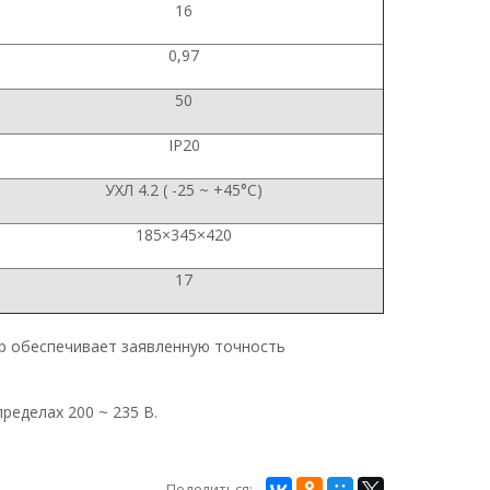
16
0,97
50
IP20
УХЛ 4.2 ( -25 ~ +45°С)
185×345×420
17
ор обеспечивает заявленную точность
ределах 200 ~ 235 В.
Поделиться: