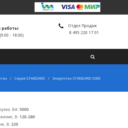
Отдел Продаж
 работы:
8 495 220 17
01
9.00 - 18.00)
леры
Контакты
Личный кабинет
Еще
отех
Серия STANDARD
Энерготех STANDARD 5000
узки, ВА:
5000
жение, В:
120-280
ие, В:
220