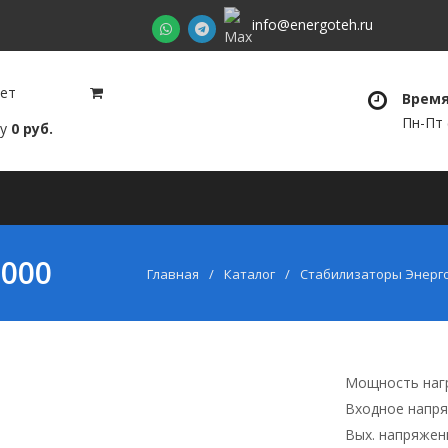
info@energoteh.ru
нет
Время
а
Пн-Пт (
му
0 руб.
райс-лист
Гарантии
Сервисные центры
Ди
000
Главная
Каталог
Стабилизаторы Энерг
Мощность нагр
Входное напря
Вых. напряжен