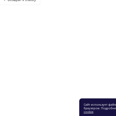
ЛИЗАТОРЫ ЭНЕРГОТЕХ
СЕРИЯ TOP
ФОРМАТОРЫ
СЕРИЯ PRIME
НЫЙ ЦЕНТР
СЕРИЯ INFINITY
-ЛИСТ
СЕРИЯ STANDARD
ТИИ
СЕРИЯ OPTIMUM+
Ы
СЕРИЯ NORMA
КТЫ
СЕРИЯ UNIVERSAL
ИКА
ДЕНЦИАЛЬНОСТИ
Сайт использует фай
браузером. Подробне
cookie
.