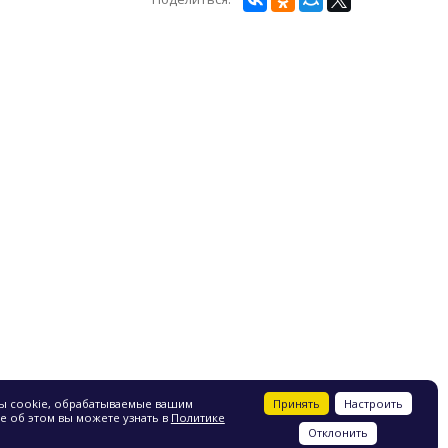
г. Москва
8 495 220 17 01
info@energoteh.ru
Принять
Настроить
лы cookie, обрабатываемые вашим
е об этом вы можете узнать в
Политике
Отклонить