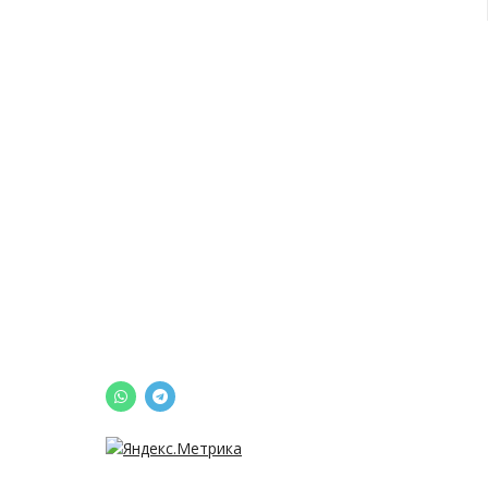
СТАБИ
OОО “Энерготехника”
официальный дилер
ТРАНС
производителя стабилизаторов
Энерготех
-
предприятия с полным
СЕРВИС
циклом разработки, производства,
ПРАЙС
сервисного обслуживания и
технического сопровождения
ГАРАН
устройств силового и
ДИЛЕР
высоковольтного
электрооборудования.
КОНТА
ПОЛИТ
КОНФИ