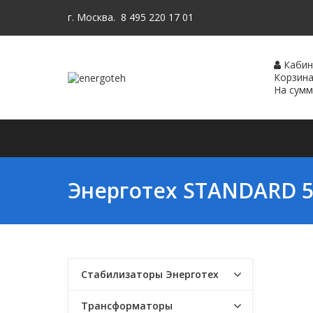
г. Москва.
8 495 220 17 01
Каби
Корзин
На сум
Покупателям
Продукция
П
Энерготех STANDARD 5
Стабилизаторы Энерготех
Трансформаторы