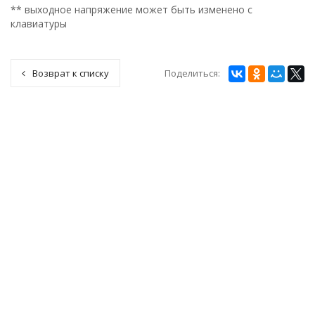
** выходное напряжение может быть изменено с
клавиатуры
Поделиться:
Возврат к списку
СТАБИЛИЗАТОРЫ ЭНЕРГОТЕХ
ТРАНСФОРМАТОРЫ
СЕРВИСНЫЙ ЦЕНТР
ПРАЙС-ЛИСТ
ГАРАНТИИ
ДИЛЕРЫ
КОНТАКТЫ